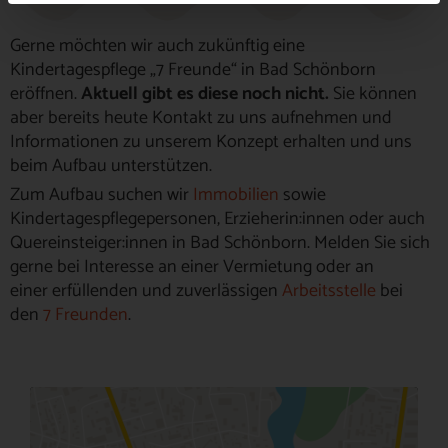
Gerne möchten wir auch zukünftig eine
Kindertagespflege „7 Freunde“ in Bad Schönborn
eröffnen.
Aktuell gibt es diese noch nicht.
Sie können
aber bereits heute Kontakt zu uns aufnehmen und
Informationen zu unserem Konzept erhalten und uns
beim Aufbau unterstützen.
Zum Aufbau suchen wir
Immobilien
sowie
Kindertagespflegepersonen, Erzieherin:innen oder auch
Quereinsteiger:innen in Bad Schönborn. Melden Sie sich
gerne bei Interesse an einer Vermietung oder an
einer erfüllenden und zuverlässigen
Arbeitsstelle
bei
den
7 Freunden
.