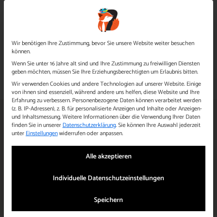
Datenschutzeinstellungen
Wir benötigen Ihre Zustimmung, bevor Sie unsere Website weiter besuchen
können.
0721 48 690 5 36
Wenn Sie unter 16 Jahre alt sind und Ihre Zustimmung zu freiwilligen Diensten
Platz anfragen
WhatsApp Chat
geben möchten, müssen Sie Ihre Erziehungsberechtigten um Erlaubnis bitten.
Wir verwenden Cookies und andere Technologien auf unserer Website. Einige
von ihnen sind essenziell, während andere uns helfen, diese Website und Ihre
Erfahrung zu verbessern.
Personenbezogene Daten können verarbeitet werden
(z. B. IP-Adressen), z. B. für personalisierte Anzeigen und Inhalte oder Anzeigen-
und Inhaltsmessung.
Weitere Informationen über die Verwendung Ihrer Daten
Kindertagespflege
finden Sie in unserer
Datenschutzerklärung
.
Sie können Ihre Auswahl jederzeit
unter
Einstellungen
widerrufen oder anpassen.
Bad Schoenborn
Alle akzeptieren
Informieren Sie sich über unsere Kindertagespflege „7 Freunde“ in
Individuelle Datenschutzeinstellungen
Bad Schönborn
Speichern