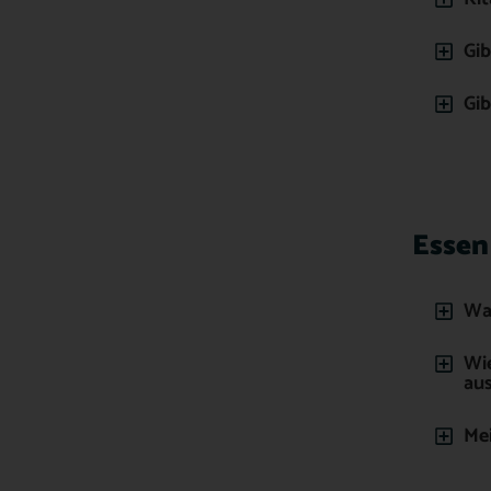
Gib
Gib
Essen
Was
Wie
au
Mei