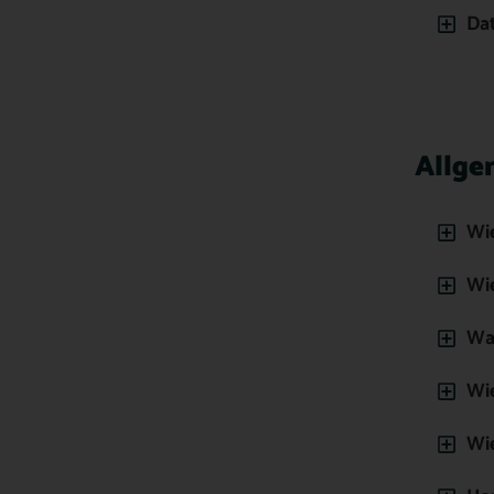
Da
Allge
Wi
Wie
Was
Wie
Wie