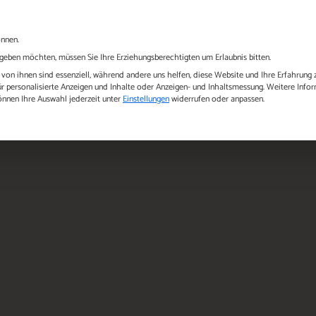
Für Eltern
Gemeinden
Betriebskita
Immobilien
önnen.
Jobs
n geben möchten, müssen Sie Ihre Erziehungsberechtigten um Erlaubnis bitten.
on ihnen sind essenziell, während andere uns helfen, diese Website und Ihre Erfahrung z
ür personalisierte Anzeigen und Inhalte oder Anzeigen- und Inhaltsmessung.
Weitere Infor
önnen Ihre Auswahl jederzeit unter
Einstellungen
widerrufen oder anpassen.