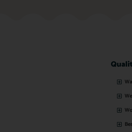
Quali
Was
We
Wor
Be