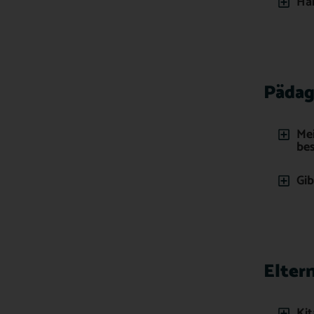
Han
Pädag
Mei
be
Gib
Elter
Ki