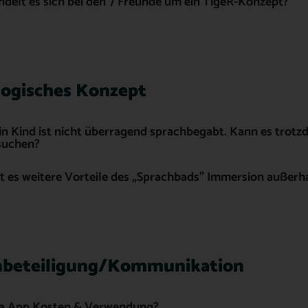
delt es sich bei den 7 Freunde um ein TigeR-Konzept?
ogisches Konzept
n Kind ist nicht überragend sprachbegabt. Kann es trotz
suchen?
t es weitere Vorteile des „Sprachbads” Immersion außerh
nbeteiligung/Kommunikation
ta App Kosten & Verwendung?