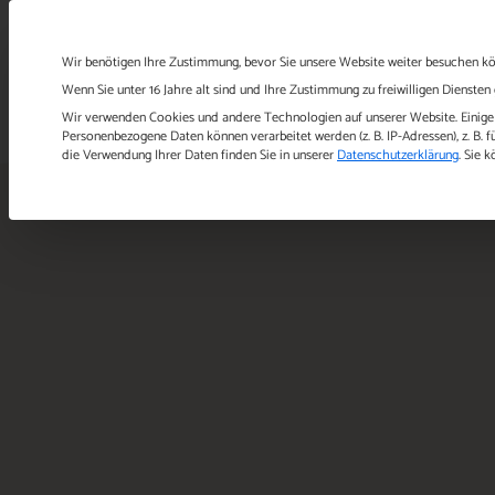
Start
Über uns
Konzept
Datenschutzeinstellungen
Wir benötigen Ihre Zustimmung, bevor Sie unsere Website weiter besuchen k
Wenn Sie unter 16 Jahre alt sind und Ihre Zustimmung zu freiwilligen Dienste
Wir verwenden Cookies und andere Technologien auf unserer Website. Einige v
Personenbezogene Daten können verarbeitet werden (z. B. IP-Adressen), z. B. f
die Verwendung Ihrer Daten finden Sie in unserer
Datenschutzerklärung
.
Sie k