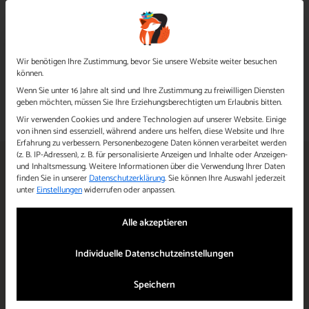
Datenschutzeinstellungen
Wir benötigen Ihre Zustimmung, bevor Sie unsere Website weiter besuchen
können.
0721 48 690 5 36
Wenn Sie unter 16 Jahre alt sind und Ihre Zustimmung zu freiwilligen Diensten
Platz anfragen
WhatsApp Chat
geben möchten, müssen Sie Ihre Erziehungsberechtigten um Erlaubnis bitten.
Wir verwenden Cookies und andere Technologien auf unserer Website. Einige
von ihnen sind essenziell, während andere uns helfen, diese Website und Ihre
Erfahrung zu verbessern.
Personenbezogene Daten können verarbeitet werden
(z. B. IP-Adressen), z. B. für personalisierte Anzeigen und Inhalte oder Anzeigen-
und Inhaltsmessung.
Weitere Informationen über die Verwendung Ihrer Daten
Tag:
finden Sie in unserer
Datenschutzerklärung
.
Sie können Ihre Auswahl jederzeit
unter
Einstellungen
widerrufen oder anpassen.
Alena Fink-
Alle akzeptieren
Trauschel
Individuelle Datenschutzeinstellungen
Speichern