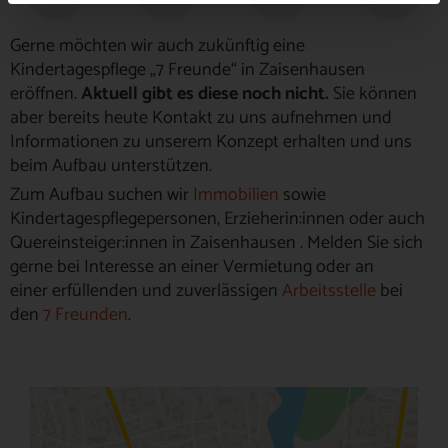
Gerne möchten wir auch zukünftig eine
Kindertagespflege „7 Freunde“ in Zaisenhausen
eröffnen.
Aktuell gibt es diese noch nicht.
Sie können
aber bereits heute Kontakt zu uns aufnehmen und
Informationen zu unserem Konzept erhalten und uns
beim Aufbau unterstützen.
Zum Aufbau suchen wir
Immobilien
sowie
Kindertagespflegepersonen, Erzieherin:innen oder auch
Quereinsteiger:innen in
Zaisenhausen
. Melden Sie sich
gerne bei Interesse an einer Vermietung oder an
einer erfüllenden und zuverlässigen
Arbeitsstelle
bei
den
7 Freunden
.