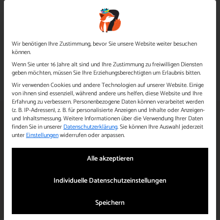
Datenschutzeinstellungen
Wir benötigen Ihre Zustimmung, bevor Sie unsere Website weiter besuchen
können.
0721 48 690 5 36
Wenn Sie unter 16 Jahre alt sind und Ihre Zustimmung zu freiwilligen Diensten
Platz anfragen
WhatsApp Chat
geben möchten, müssen Sie Ihre Erziehungsberechtigten um Erlaubnis bitten.
Wir verwenden Cookies und andere Technologien auf unserer Website. Einige
von ihnen sind essenziell, während andere uns helfen, diese Website und Ihre
Erfahrung zu verbessern.
Personenbezogene Daten können verarbeitet werden
(z. B. IP-Adressen), z. B. für personalisierte Anzeigen und Inhalte oder Anzeigen-
und Inhaltsmessung.
Weitere Informationen über die Verwendung Ihrer Daten
Kindertagespflege
finden Sie in unserer
Datenschutzerklärung
.
Sie können Ihre Auswahl jederzeit
unter
Einstellungen
widerrufen oder anpassen.
Zaisenhausen
Alle akzeptieren
Informieren Sie sich über unsere Kindertagespflege „7 Freunde“ in
Individuelle Datenschutzeinstellungen
Zaisenhausen
Speichern