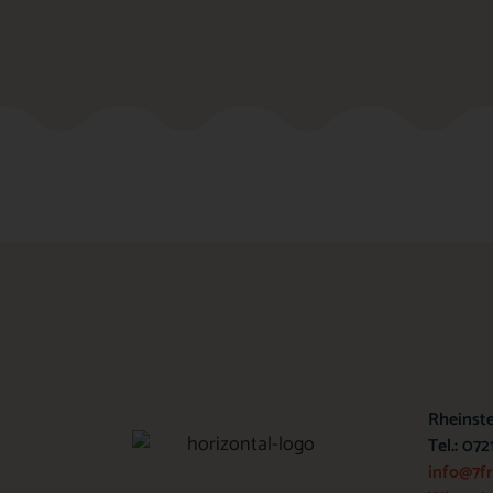
Rheinst
Tel.: 07
info@7f