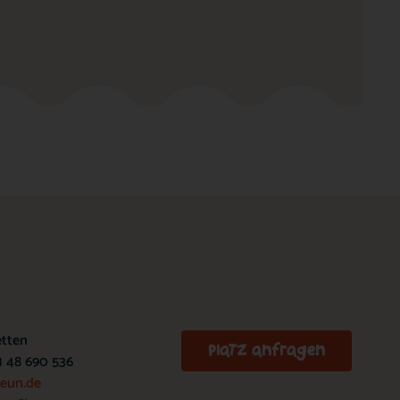
etten
Platz anfragen
21 48 690 536
reun.de